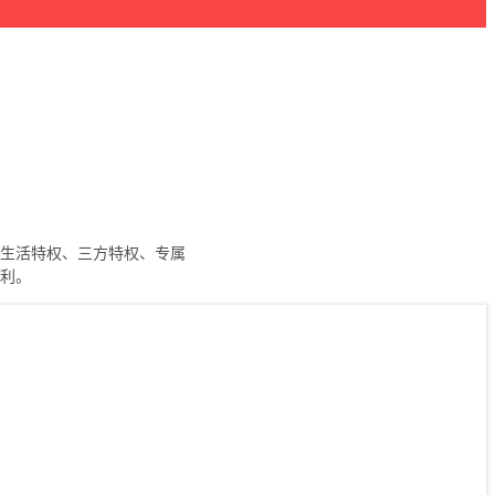
、生活特权、三方特权、专属
福利。