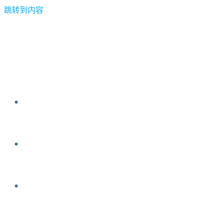
跳转到内容