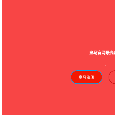
皇马官网最高
-
皇马注册