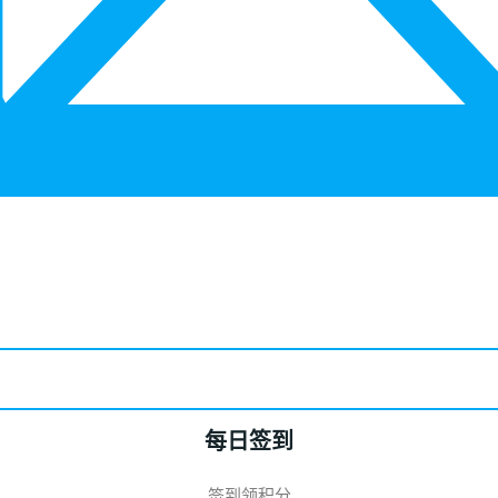
每日签到
签到领积分