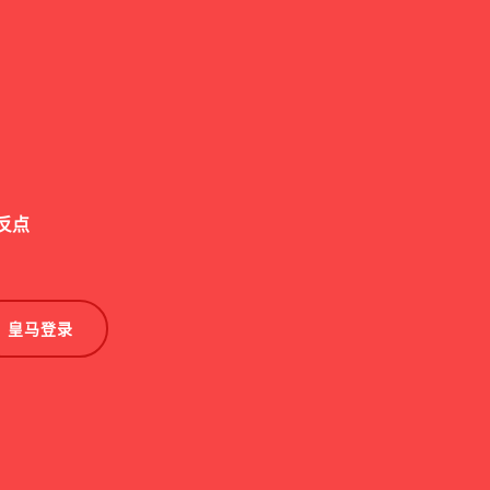
反点
皇马登录